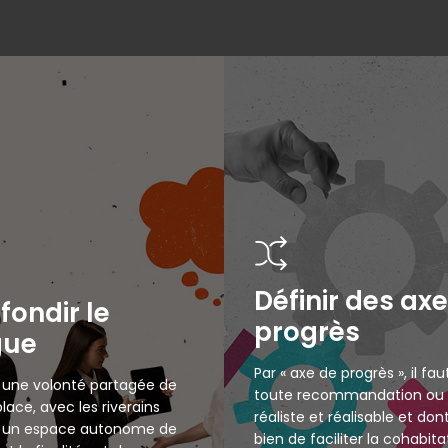
Définir des ax
fondir le
progrès
gue
Par « axe de progrès », il fa
 une volonté partagée de
toute recommandation ou 
lace, avec les riverains
réaliste et réalisable et don
s, un espace autonome de
bien de faciliter la cohabita