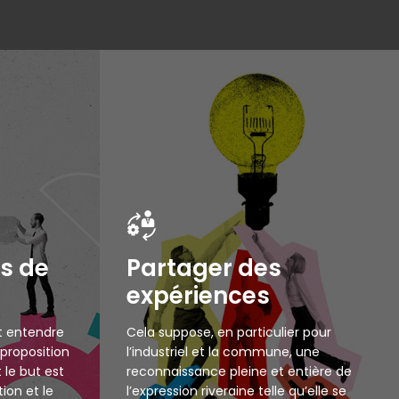
es de
Partager des
expériences
ut entendre
Cela suppose, en particulier pour
proposition
l’industriel et la commune, une
t le but est
reconnaissance pleine et entière de
tion et le
l’expression riveraine telle qu’elle se