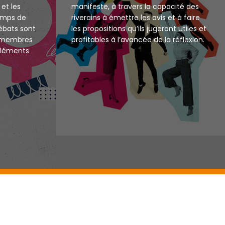
 et les
manifeste, à travers la capacité des
temps de
riverains à émettre les avis et à faire
ébats sont
les propositions qu’ils jugeront utiles et
x membres
profitables à l’avancée de la réflexion.
’éléments