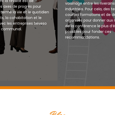
nt la finalité est de
voisinage entre les riverains
s axes de progrès pour
industriels. Pour cela, des 
terme la vie et le quotidien
courtes formations et de d
s, la cohabitation et le
organisés pour donner au
vec les entreprises Seveso
de la conférence le plus d
re communal.
possibles pour fonder ces
recommandations.