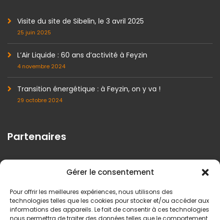
Visite du site de Sibelin, le 3 avril 2025
25 juin 2025
L’Air Liquide : 60 ans d’activité à Feyzin
4 novembre 2024
Transition énergétique : à Feyzin, on y va !
29 octobre 2024
Partenaires
Gérer le consentement
Pour offrir les meilleures expériences, nous utilisons des
technologies telles que les cookies pour stocker et/ou accéder aux
informations des appareils. Le fait de consentir à ces technologies
nous permettra de traiter des données telles que le comportement