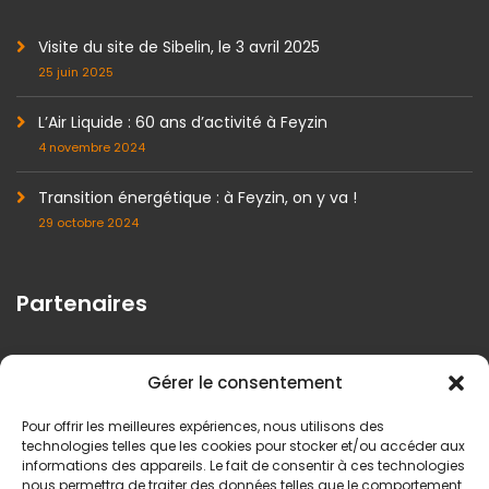
Visite du site de Sibelin, le 3 avril 2025
25 juin 2025
L’Air Liquide : 60 ans d’activité à Feyzin
4 novembre 2024
Transition énergétique : à Feyzin, on y va !
29 octobre 2024
Partenaires
Gérer le consentement
Pour offrir les meilleures expériences, nous utilisons des
technologies telles que les cookies pour stocker et/ou accéder aux
informations des appareils. Le fait de consentir à ces technologies
nous permettra de traiter des données telles que le comportement