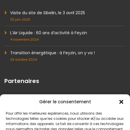
Visite du site de Sibelin, le 3 avril 2025
25 juin 2025
L’Air Liquide : 60 ans d’activité à Feyzin
4 novembre 2024
Transition énergétique : à Feyzin, on y va !
29 octobre 2024
Partenaires
Gérer le consentement
Pour offrir les meilleures expériences, nous utilisons des
technologies telles que les cookies pour stocker et/ou accéder aux
informations des appareils. Le fait de consentir à ces technologies
nous permettra de traiter des données telles que le comportement