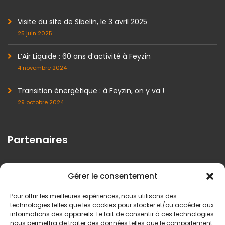
Visite du site de Sibelin, le 3 avril 2025
25 juin 2025
L’Air Liquide : 60 ans d’activité à Feyzin
4 novembre 2024
Transition énergétique : à Feyzin, on y va !
29 octobre 2024
Partenaires
Gérer le consentement
Pour offrir les meilleures expériences, nous utilisons des
technologies telles que les cookies pour stocker et/ou accéder aux
informations des appareils. Le fait de consentir à ces technologies
nous permettra de traiter des données telles que le comportement