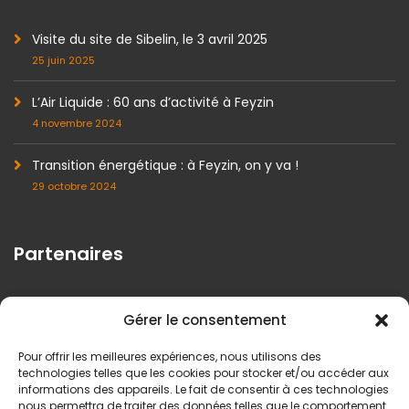
Visite du site de Sibelin, le 3 avril 2025
25 juin 2025
L’Air Liquide : 60 ans d’activité à Feyzin
4 novembre 2024
Transition énergétique : à Feyzin, on y va !
29 octobre 2024
Partenaires
Gérer le consentement
Pour offrir les meilleures expériences, nous utilisons des
technologies telles que les cookies pour stocker et/ou accéder aux
informations des appareils. Le fait de consentir à ces technologies
nous permettra de traiter des données telles que le comportement