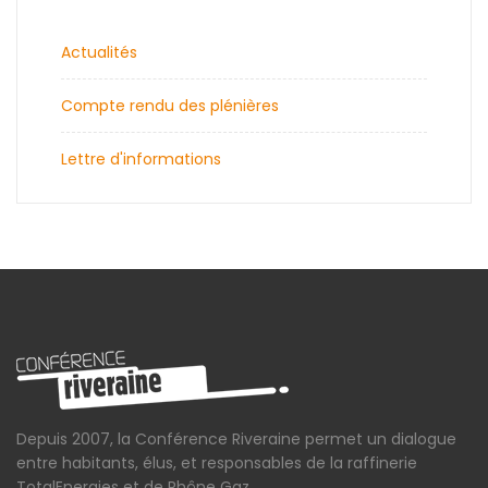
Actualités
Compte rendu des plénières
Lettre d'informations
Depuis 2007, la Conférence Riveraine permet un dialogue
entre habitants, élus, et responsables de la raffinerie
TotalEnergies et de Rhône Gaz.