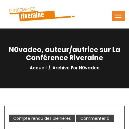
N0vadeo, auteur/autrice sur La
Conférence Riveraine
Accueil
Archive For N0vadeo
Compte rendu des plénières
Commenter
0